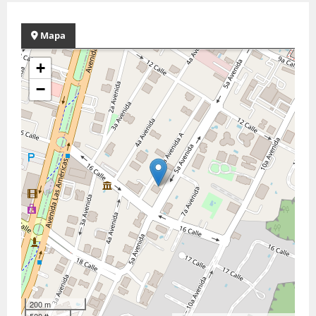
Mapa
+
−
200 m