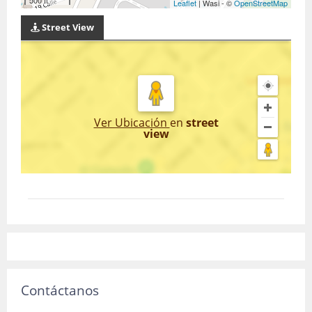
500 ft
Leaflet
| Wasi - ©
OpenStreetMap
Street View
Ver Ubicación
en
street
view
Contáctanos